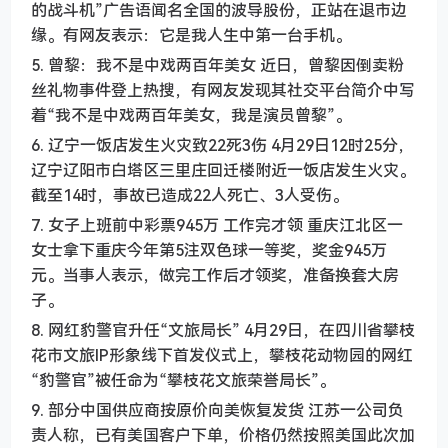
的战斗机”广告语闻名全国的波导股份，正站在退市边
缘。有网友表示：它是我人生中第一台手机。
5. 曾黎：我不是中戏两百年美女 近日，曾黎因倒卖粉
丝礼物事件登上热搜，有网友发现其社交平台简介中写
着“我不是中戏两百年美女，我是演员曾黎”。
6. 辽宁一饭店发生火灾致22死3伤 4月29日12时25分，
辽宁辽阳市白塔区三里庄回迁楼附近一饭店发生火灾。
截至14时，事故已造成22人死亡、3人受伤。
7. 女子上班前中彩票945万 工作完才领 重庆江北区一
女士拿下重庆今年第5注双色球一等奖，奖金945万
元。当事人表示，做完工作后才领奖，准备换套大房
子。
8. 网红豹警官升任“文旅局长” 4月29日，在四川省攀枝
花市文旅IP形象线下首发仪式上，攀枝花动物园的网红
“豹警官”被任命为“攀枝花文旅荣誉局长”。
9. 部分中国供应商按原价向美恢复发货 江苏一公司负
责人称，已有美国客户下单，价格仍然按照美国此次加