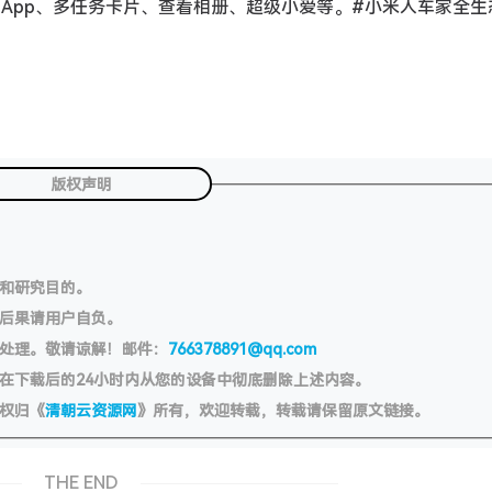
 App、多任务卡片、查看相册、超级小爱等。#小米人车家全生
版权声明
习和研究目的。
切后果请用户自负。
处理。敬请谅解！邮件：
766378891@qq.com
在下载后的24小时内从您的设备中彻底删除上述内容。
权归《
清朝云资源网
》所有，欢迎转载，转载请保留原文链接。
THE END