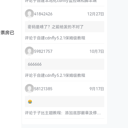
评论于
自建本地化cdnfly监控端和脚本端
41842426
12月27日
密码是啥了？之前给发的不对了
计票房已
评论于
自建cdnfly5.2.1保姆级教程
59821757
10月7日
666666
评论于
自建cdnfly5.2.1保姆级教程
58121385
9月17日
评论于
子比主题教程：添加底部徽章及修改链接和运行时间