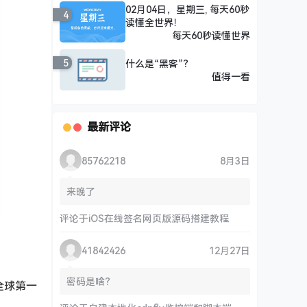
02月04日，星期三, 每天60秒
4
读懂全世界！
每天60秒读懂世界
5
什么是“黑客”？
值得一看
最新评论
85762218
8月3日
来晚了
评论于
iOS在线签名网页版源码搭建教程
41842426
12月27日
密码是啥？
“全球第一