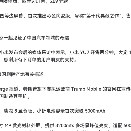
彩色陶瓷版、四等边屏幕，269 元起
级四等边屏幕、首次推出彩色陶瓷版，号称“第十代典藏之作”，售价
们大家一起见证了中国汽车领域的奇迹
小米发布会后的媒体采访中表示，小米 YU7 开售两分钟，大定 19
，感谢所有下订单的用户朋友的支持。
机官网删除产地有关描述
erge 报道，特朗普旗下虚拟运营商 Trump Mobile 的官网在宣传
美国制造其手机。
 元起，骁龙 8 至尊版、小折电池容量首次突破 5000mAh
1 英寸 M9 发光材料外屏，提供 3200nits 多场景峰值亮度、适配 50