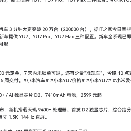
布，新车提供 YU7、YU7 Pro、YU7 Max 三种配置。#小米YU
车 3 分钟大定突破 20 万台（200000 台）。据IT之家今日早
新车提供 YU7、YU7 Pro、YU7 Max 三种配置。新车全系现已
单可退。
5000 元定金，7 天内未锁单可退。还有少量“准现车”，今晚 10 点
周交付。#小米汽车# #小米YU7价格# #小米YU7# #小米
+ / AI 独显芯片 D2、7410mAh 电池，2599 元起
发布，新机搭载天玑 9400+ 处理器、首发 D2 独显芯片，综合跑分破
 1.5K+144Hz 直屏。