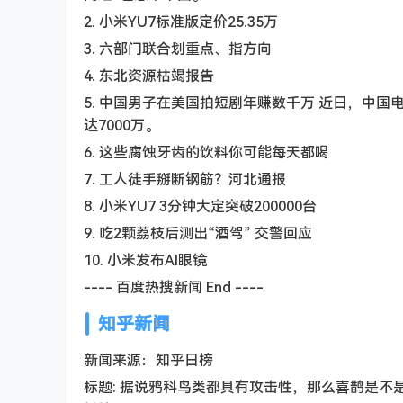
2. 小米YU7标准版定价25.35万
3. 六部门联合划重点、指方向
4. 东北资源枯竭报告
5. 中国男子在美国拍短剧年赚数千万 近日，中
达7000万。
6. 这些腐蚀牙齿的饮料你可能每天都喝
7. 工人徒手掰断钢筋？河北通报
8. 小米YU7 3分钟大定突破200000台
9. 吃2颗荔枝后测出“酒驾” 交警回应
10. 小米发布AI眼镜
---- 百度热搜新闻 End ----
知乎新闻
新闻来源：知乎日榜
标题: 据说鸦科鸟类都具有攻击性，那么喜鹊是不