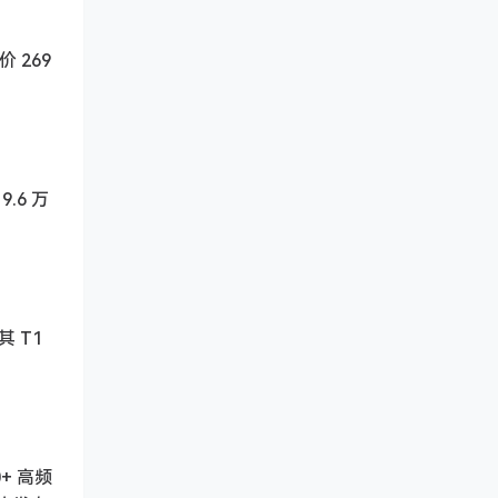
 269
.6 万
其 T1
0+ 高频