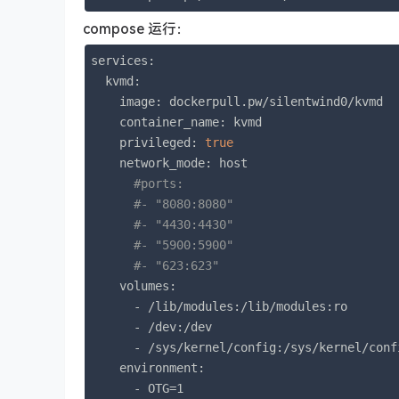
compose 运行：
services:

  kvmd:

    image: dockerpull.pw/silentwind0/kvmd

    container_name: kvmd

    privileged: 
true
    network_mode: host

#ports:
#- "8080:8080"
#- "4430:4430"
#- "5900:5900"
#- "623:623"
    volumes:

      - /lib/modules:/lib/modules:ro

      - /dev:/dev

      - /sys/kernel/config:/sys/kernel/confi
    environment:

      - OTG=1
