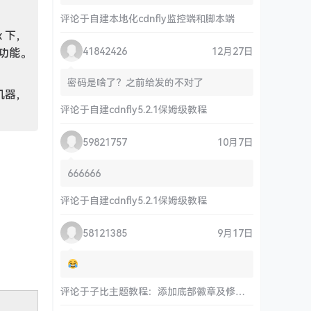
评论于
自建本地化cdnfly监控端和脚本端
x 下，
41842426
12月27日
等功能。
密码是啥了？之前给发的不对了
构机器，
评论于
自建cdnfly5.2.1保姆级教程
59821757
10月7日
666666
评论于
自建cdnfly5.2.1保姆级教程
58121385
9月17日
评论于
子比主题教程：添加底部徽章及修改链接和运行时间