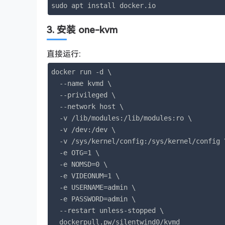
sudo apt install docker.io
3. 安装 one-kvm
直接运行:
docker run -d \

  --name kvmd \

  --privileged \

  --network host \

  -v /lib/modules:/lib/modules:ro \

  -v /dev:/dev \

  -v /sys/kernel/config:/sys/kernel/config \
  -e OTG=1 \

  -e NOMSD=0 \

  -e VIDEONUM=1 \

  -e USERNAME=admin \

  -e PASSWORD=admin \

  --restart unless-stopped \

  dockerpull.pw/silentwind0/kvmd