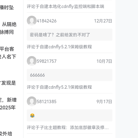
评论于
自建本地化cdnfly监控端和脚本端
直播时坠
41842426
12月27日
。从隔绝
脉搏同
密码是啥了？之前给发的不对了
评论于
自建cdnfly5.2.1保姆级教程
“平台客
老人名下
59821757
10月7日
666666
才发现是
评论于
自建cdnfly5.2.1保姆级教程
定，新增
58121385
9月17日
025年
评论于
子比主题教程：添加底部徽章及修改链接和运行时间
校外培