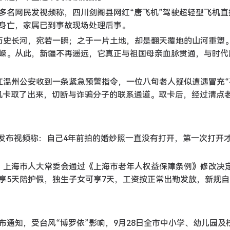
日，多名网民发视频称，四川剑阁县网红“唐飞机”驾驶超轻型飞机
幸身亡，家属已到事故现场处理后事。
之于历史长河，宛若一瞬；之于一片土地，却是翻天覆地的山河重塑
嵘。从此，新疆不再遥远，它真正与祖国母亲血脉贯通，与时代
，浙江温州公安收到一条紧急预警指令，一位八旬老人疑似遭遇冒充
机卡取了出来，切断与诈骗分子的联系通道。取卡后，经过清点
女子发布视频称：自己4年前拍的婚纱照一直没有打开，第一次打开
5日，上海市人大常委会通过《上海市老年人权益保障条例》修改决
5天陪护假，独生子女可享7天，工资按正常出勤发放，新规自2
局发布通知，受台风“博罗依”影响，9月28日全市中小学、幼儿园及