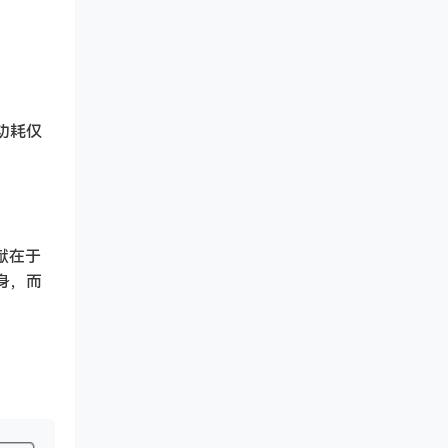
，功耗仅
贡献在于
身，而