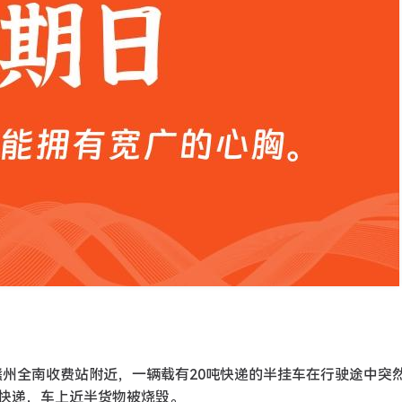
3日，赣州全南收费站附近，一辆载有20吨快递的半挂车在行驶途中突
快递，车上近半货物被烧毁。