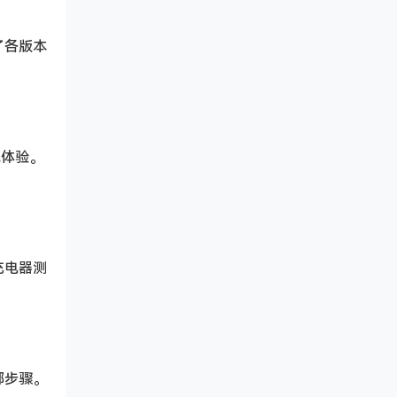
理了各版本
统体验。
 充电器测
绑步骤。