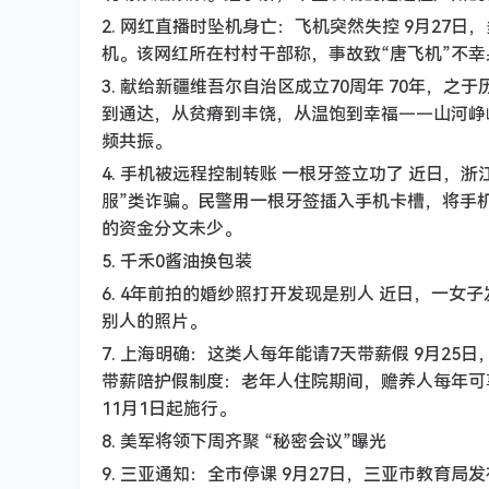
2. 网红直播时坠机身亡：飞机突然失控 9月27
机。该网红所在村村干部称，事故致“唐飞机”不
3. 献给新疆维吾尔自治区成立70周年 70年，
到通达，从贫瘠到丰饶，从温饱到幸福——山河峥
频共振。
4. 手机被远程控制转账 一根牙签立功了 近日
服”类诈骗。民警用一根牙签插入手机卡槽，将手
的资金分文未少。
5. 千禾0酱油换包装
6. 4年前拍的婚纱照打开发现是别人 近日，一
别人的照片。
7. 上海明确：这类人每年能请7天带薪假 9月2
带薪陪护假制度：老年人住院期间，赡养人每年可享
11月1日起施行。
8. 美军将领下周齐聚 “秘密会议”曝光
9. 三亚通知：全市停课 9月27日，三亚市教育