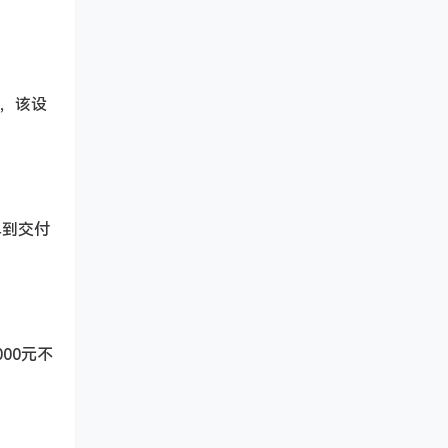
示，该设
单到交付
00元不