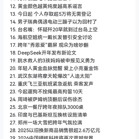
12. 黄金颜色越黄纯度越高系谣言
13. 今日起 个人存取超5万将无需登记
14. 男子瑞典偶遇电动三蹦子以为回村了
15. 台名嘴：怀疑歼20早就到过台岛上空
16. 海航空姐统一戴长发簪引安全讨论
17. 跨年“秀恩爱”霸屏 观众为啥吵翻
18. DeepSeek开年发布新论文
19. 跳水救人的3孩妈妈被申报见义勇为
20. 年轻人黄金血脉觉醒 爱上小克重金饰
21. 武汉东湖将摩天轮爆改“人造太阳”
22. 重庆飞三亚航班紧急返航 乘客发声
23. 今起遛狗不拴绳最高拘留10天
24. 周琦被萨姆纳顶翻后误伤徐杰
25. 北京一餐厅跨年夜排队3000桌
26. 印度与巴基斯坦互换核设施清单
27. 郑州一场大雪把跨年气氛拉满
28. 2025以旧换新商品销售额超2.6万亿元
29. 2026中国硬核科技将再次震撼世界