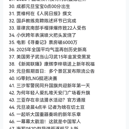
30. 成都元旦宝宝0点00分出生
31. 贾樟柯在《人民日报》撰文
32. 国乒教练竞聘陈述环节已完成
33. 菲律宾南部手榴弹爆炸致22人受伤
34. 小伙跨年表演喷火把头发烧了
35. 电影《寻秦记》票房破6000万
36. 2025年全国平均气温再创历史新高
37. 美国男子武当山习武15年金发变黑发
38. 《新闻联播》康辉李梓萌送上新年祝福
39. 元旦假期首日：多个景区发布限流公告
40. IG零封LNG挺进决赛
41. 三沙军警民同升国旗共迎新年第一天
42. 为何年轻人爱扎堆天安门广场看升旗
43. 三亚存在非法潜水活动？官方通报
44. 元旦凌晨4点半 记者为啥在切土豆
45. 一起听大国重器奏响的新年乐章
46. 一幕幕太戳泪！这就是中国军人
47. 海军052D型导弹驱逐舰又上新