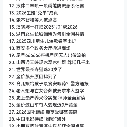
12. 液体口罩喷一喷就能防流感系谣言
13. 2026生娃“免单”成真
14. 张本智和等人被点名
15. 潘晓婷一杆把2025“打”成2026
16. 湖南女生长城诵诗为何引全网共情
17. 2025四川新生儿爆款名字出炉
18. 西安多个政务大厅搬进商场
19. 尾号666666座机号因无人出价流拍
20. 山西通天峡现冰瀑冰挂群 绵延几千米
21. 世界最长寿猫咪30岁了
22. 金价飙升原因找到了
23. 育儿嫂给孩子喂食安眠药？警方通报
24. 老人想与亡女合葬被要求本人签字
25. 史上最严养犬令实施 律师全面解读
26. 金价过山车有人变现近9斤黄金
27. 2026国补继续 能享受哪些实惠
28. 中国电影持续“圈粉”海外
29. 小朋友篮球表演失误却获全网点赞