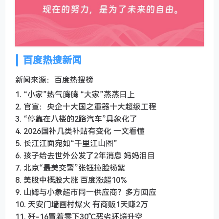
百度热搜新闻
新闻来源：百度热搜榜
1. “小家”热气腾腾 “大家”蒸蒸日上
2. 官宣：央企十大国之重器十大超级工程
3. “停靠在八楼的2路汽车”具象化了
4. 2026国补几类补贴有变化 一文看懂
5. 长江江面宛如“千里江山图”
6. 孩子给去世外公发了2年消息 妈妈泪目
7. 北京“最美交警”张钰撞脸杨紫
8. 美股中概股大涨 百度涨超10%
9. 山姆与小象超市同一供应商？多方回应
10. 天安门墙画村爆火 有商贩1天赚2万
11. 歼-16冒着零下30℃恶劣环境升空