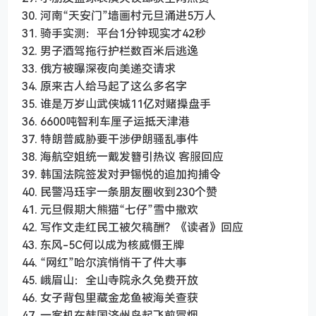
30. 河南“天安门”墙画村元旦涌进5万人
31. 骑手实测：平台1分钟现实才42秒
32. 男子酒驾拖行护栏数百米后逃逸
33. 俄方被曝深夜向美递交请求
34. 原来古人给马起了这么多名字
35. 谁是万岁山武侠城11亿对赌操盘手
36. 6600吨智利车厘子运抵天津港
37. 特朗普威胁要干涉伊朗骚乱事件
38. 海航空姐统一戴发簪引热议 客服回应
39. 韩国法院签发对尹锡悦的追加拘捕令
40. 民警冯珏宇一条朋友圈收到230个赞
41. 元旦假期大熊猫“七仔”雪中撒欢
42. 写作文走红民工被欠稿酬？《读者》回应
43. 东风-5C何以成为核威慑王牌
44. “网红”哈尔滨悄悄干了件大事
45. 峨眉山：全山寺院永久免费开放
46. 女子背包里藏金龙鱼被海关查获
47. 一客机在韩国济州岛起飞前冒烟