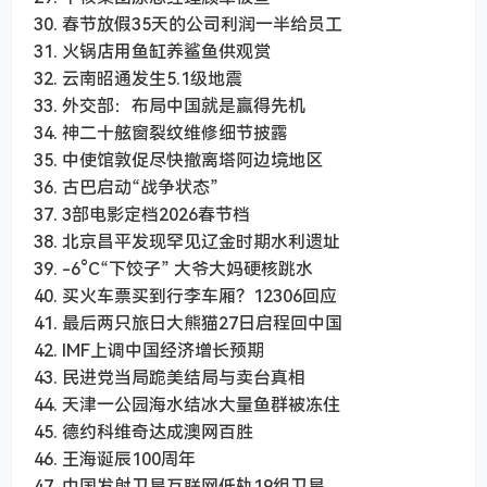
30. 春节放假35天的公司利润一半给员工
31. 火锅店用鱼缸养鲨鱼供观赏
32. 云南昭通发生5.1级地震
33. 外交部：布局中国就是赢得先机
34. 神二十舷窗裂纹维修细节披露
35. 中使馆敦促尽快撤离塔阿边境地区
36. 古巴启动“战争状态”
37. 3部电影定档2026春节档
38. 北京昌平发现罕见辽金时期水利遗址
39. -6°C“下饺子” 大爷大妈硬核跳水
40. 买火车票买到行李车厢？12306回应
41. 最后两只旅日大熊猫27日启程回中国
42. IMF上调中国经济增长预期
43. 民进党当局跪美结局与卖台真相
44. 天津一公园海水结冰大量鱼群被冻住
45. 德约科维奇达成澳网百胜
46. 王海诞辰100周年
47. 中国发射卫星互联网低轨19组卫星