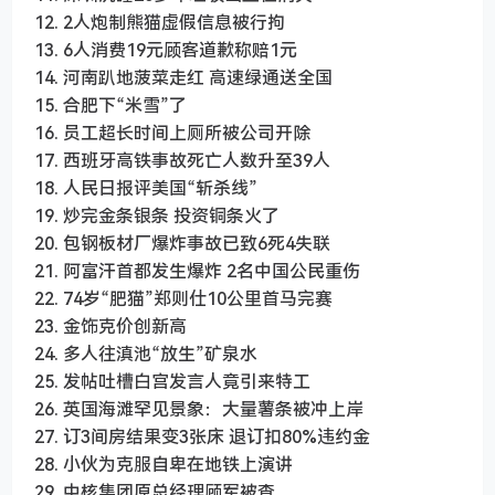
12. 2人炮制熊猫虚假信息被行拘
13. 6人消费19元顾客道歉称赔1元
14. 河南趴地菠菜走红 高速绿通送全国
15. 合肥下“米雪”了
16. 员工超长时间上厕所被公司开除
17. 西班牙高铁事故死亡人数升至39人
18. 人民日报评美国“斩杀线”
19. 炒完金条银条 投资铜条火了
20. 包钢板材厂爆炸事故已致6死4失联
21. 阿富汗首都发生爆炸 2名中国公民重伤
22. 74岁“肥猫”郑则仕10公里首马完赛
23. 金饰克价创新高
24. 多人往滇池“放生”矿泉水
25. 发帖吐槽白宫发言人竟引来特工
26. 英国海滩罕见景象：大量薯条被冲上岸
27. 订3间房结果变3张床 退订扣80%违约金
28. 小伙为克服自卑在地铁上演讲
29. 中核集团原总经理顾军被查