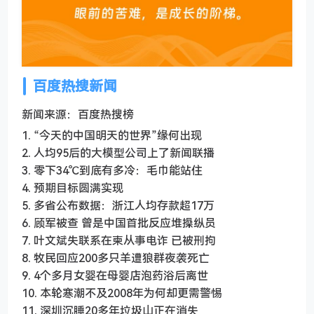
百度热搜新闻
新闻来源：百度热搜榜
1. “今天的中国明天的世界”缘何出现
2. 人均95后的大模型公司上了新闻联播
3. 零下34℃到底有多冷：毛巾能站住
4. 预期目标圆满实现
5. 多省公布数据：浙江人均存款超17万
6. 顾军被查 曾是中国首批反应堆操纵员
7. 叶文斌失联系在柬从事电诈 已被刑拘
8. 牧民回应200多只羊遭狼群夜袭死亡
9. 4个多月女婴在母婴店泡药浴后离世
10. 本轮寒潮不及2008年为何却更需警惕
11. 深圳沉睡20多年垃圾山正在消失