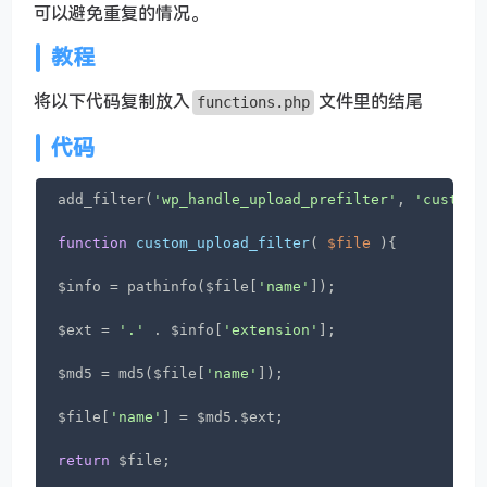
可以避免重复的情况。
教程
将以下代码复制放入
文件里的结尾
functions.php
代码
add_filter(
'wp_handle_upload_prefilter'
, 
'custom_
function
custom_upload_filter
(
 $file 
)
{

$info = pathinfo($file[
'name'
]);

$ext = 
'.'
 . $info[
'extension'
];

$md5 = md5($file[
'name'
]);

$file[
'name'
] = $md5.$ext;

return
 $file;
