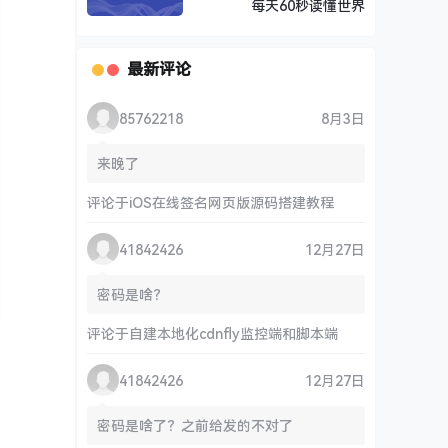
每天60秒读懂世界
最新评论
85762218
8月3日
来晚了
评论于
iOS在线签名网页版源码搭建教程
41842426
12月27日
密码是啥？
评论于
自建本地化cdnfly监控端和脚本端
41842426
12月27日
密码是啥了？之前给发的不对了