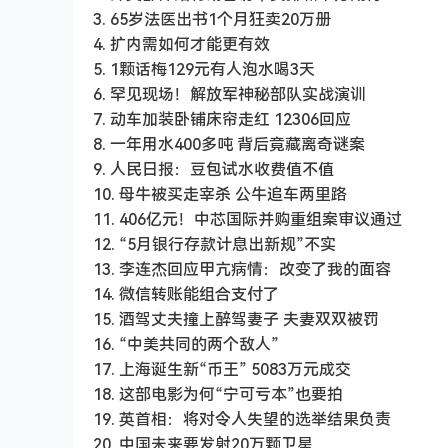
3. 65岁法医出书1个月狂卖20万册
4. 扩内需如何才能更有效
5. 1颗话梅129元有人泡水喝3天
6. 罕见现场！解放军神秘部队实战演训
7. 动车加装卧铺床帘走红 12306回应
8. 一年用水400多吨 背后竟藏离奇谜案
9. 人民日报：豆包试水收费值不值
10. 母牛被买走宰杀 公牛追车两里路
11. 406亿元！中芯国际并购重组案审议通过
12. “5月银行存款计息出新规”不实
13. 李连杰回应甲亢病情：改变了我的面容
14. 微信转账能组合支付了
15. 酒驾丈夫撞上醉驾妻子 夫妻双双被罚
16. “中美共同的两个敌人”
17. 上海诞生新“币王” 5083万元成交
18. 这部电影为何“宁可亏本”也要拍
19. 英首相：将对令人失望的选举结果负责
20. 中国未来要发射20万颗卫星