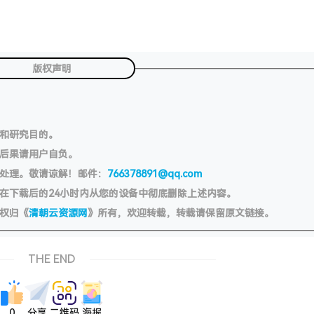
版权声明
习和研究目的。
切后果请用户自负。
处理。敬请谅解！邮件：
766378891@qq.com
在下载后的24小时内从您的设备中彻底删除上述内容。
权归《
清朝云资源网
》所有，欢迎转载，转载请保留原文链接。
THE END
0
分享
二维码
海报