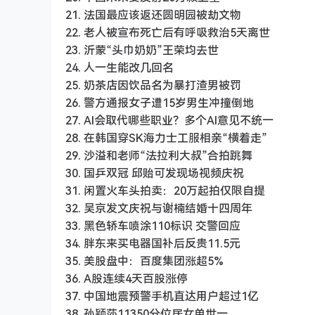
21. 法国最应该返还圆明园被劫文物
22. 老人被宣布死亡后有呼吸救治5天离世
23. 沂蒙“头巾奶奶”王荣均去世
24. 人一生能改几回名
25. 奶茶店因饮品名为暴打渣男被罚
26. 警方通报女子遭15岁男生冲撞倒地
27. AI会取代哪些职业？多个AI意见不统一
28. 在韩国穿SK海力士工服相亲“横着走”
29. 沙溢和老师“法拉利大叔”合拍跳舞
30. 国乒双冠 邱贻可发现场视频庆祝
31. 闲置火车头拍卖：20万起拍仅限自提
32. 吴京发文庆祝与谢楠结婚十四周年
33. 黑色轿车喷涂110标识 交警回应
34. 胖东来买电器国补后反贵11.5元
35. 美股盘中：百度集团涨超5%
36. A股连续4天百股涨停
37. 中国地震预警手机直达用户超过1亿
38. 孙颖莎11350分位居女单世一