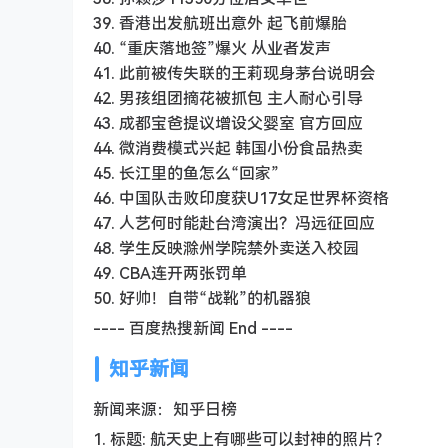
39. 香港出发航班出意外 起飞前爆胎
40. “重庆落地签”爆火 从业者发声
41. 此前被传失联的王莉现身茅台说明会
42. 男孩组团摘花被抓包 主人耐心引导
43. 成都宝爸提议增设父婴室 官方回应
44. 微消费模式兴起 韩国小份食品热卖
45. 长江里的鱼怎么“回家”
46. 中国队击败印度获U17女足世界杯资格
47. 人艺何时能赴台湾演出？冯远征回应
48. 学生反映滁州学院禁外卖送入校园
49. CBA连开两张罚单
50. 好帅！自带“战靴”的机器狼
---- 百度热搜新闻 End ----
知乎新闻
新闻来源：知乎日榜
1. 标题: 航天史上有哪些可以封神的照片？