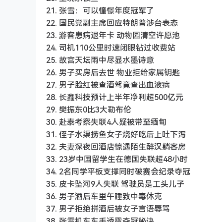
21. 张雪：可以憧憬年度冠军了
22. 国民党副主席回应特朗普涉台表态
23. 游客患病退年卡 动物园清空许愿池
24. 司机110公里时速闭眼钻过收费站
25. 故宫天坛雨中尽显水墨诗意
26. 男子买房后去世 物业拒给家属钥匙
27. 男子脸红被查酒驾竟查出血液病
28. 长鑫科技预计上半年净利超500亿元
29. 樊振东0比3大勒布伦
30. 赴泰考察失联4人疑被带至缅甸
31. 侄子水渠捞鱼女子烧好吃后上吐下泻
32. 夫妻深夜回酒店惊遇陌生醉汉躺客房
33. 23岁中国留学生在德国失联超48小时
34. 2名同学平板支撑同时破赛会纪录夺冠
35. 皮卡坠河9人失联 驾驶员是工头儿子
36. 男子酒后车里午睡致中毒休克
37. 男子拒绝拼酒后被女子言语辱骂
38. 张雪机车车手透露夺冠秘诀