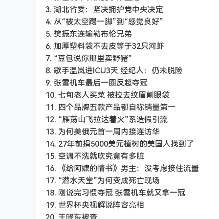
3. 湖北省委：坚决拥护党中央决定
4. 从“被太空踢一脚”到“感觉良好”
5. 樊振东连输勒布伦兄弟
6. 加厚塑料袋不去皮等于32只河虾
7. “豆包说你那里卖野猪”
8. 歌手温岚进ICU3天 经纪人：仍未脱险
9. 张雪机车最后一圈反超夺冠
10. 七旬老人买菜 被拉去纹眉割眼袋
11. 四个品牌五款产品都自称销量第一
12. “雁荡山飞拉达着火”系造假引流
13. 为何美俄元首一周内接连访华
14. 27年前捐5000美元植树的美国人找到了
15. 空调不洗就吹究竟有多脏
16. 《给阿嬷的情书》男主：没考虑接住流量
17. “潜水天堂”为何变成死亡现场
18. 刚说完习惯夺冠 张雪机车就又拿一冠
19. 世界杯央视解说阵容亮相
20. 王晓东被查