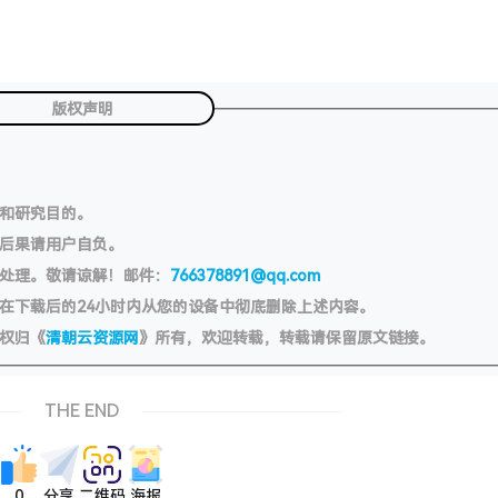
版权声明
习和研究目的。
切后果请用户自负。
处理。敬请谅解！邮件：
766378891@qq.com
在下载后的24小时内从您的设备中彻底删除上述内容。
权归《
清朝云资源网
》所有，欢迎转载，转载请保留原文链接。
THE END
0
分享
二维码
海报