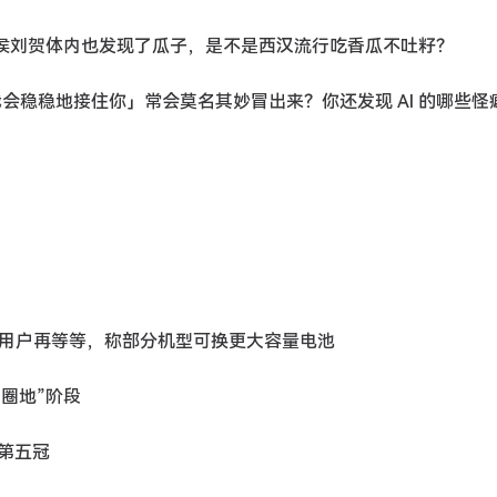
，海昏侯刘贺体内也发现了瓜子，是不是西汉流行吃香瓜不吐籽？
时，「我会稳稳地接住你」常会莫名其妙冒出来？你还发现 AI 的哪些怪
换手机的用户再等等，称部分机型可换更大容量电池
马圈地”阶段
季第五冠