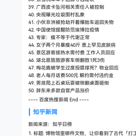
39. 广西皮卡坠河相关责任人被控制
40. 央视曝光垃圾围村乱象
41. 小伙非洲被抢劫开着爆胎车追回失物
42. 中国使馆提醒防范埃博拉疫情
43. 专家：瘦不等于代谢正常
44. 女子两个月暴瘦40斤 患上罕见皮肤病
45. 景区游客接热水需付费 工作人员回应
46. 湖北恩施旅游客车侧翻致1死3伤
47. 梅花鹿被学生过度投喂撑死？物业回应
48. 老人每月话费500元 解约需付违约金
49. 男孩爬上石桌玩耍被侧翻桌面砸倒
50. 胖东来多款自营产品涨价
---- 百度热搜新闻 End ----
知乎新闻
新闻来源：知乎日榜
1. 标题: 博物馆里哪件文物，让你看到了古代「