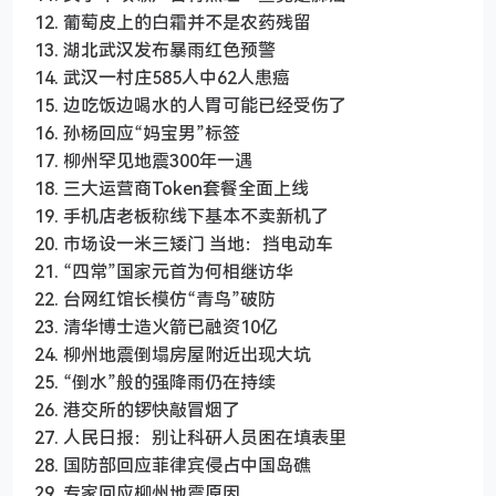
12. 葡萄皮上的白霜并不是农药残留
13. 湖北武汉发布暴雨红色预警
14. 武汉一村庄585人中62人患癌
15. 边吃饭边喝水的人胃可能已经受伤了
16. 孙杨回应“妈宝男”标签
17. 柳州罕见地震300年一遇
18. 三大运营商Token套餐全面上线
19. 手机店老板称线下基本不卖新机了
20. 市场设一米三矮门 当地：挡电动车
21. “四常”国家元首为何相继访华
22. 台网红馆长模仿“青鸟”破防
23. 清华博士造火箭已融资10亿
24. 柳州地震倒塌房屋附近出现大坑
25. “倒水”般的强降雨仍在持续
26. 港交所的锣快敲冒烟了
27. 人民日报：别让科研人员困在填表里
28. 国防部回应菲律宾侵占中国岛礁
29. 专家回应柳州地震原因