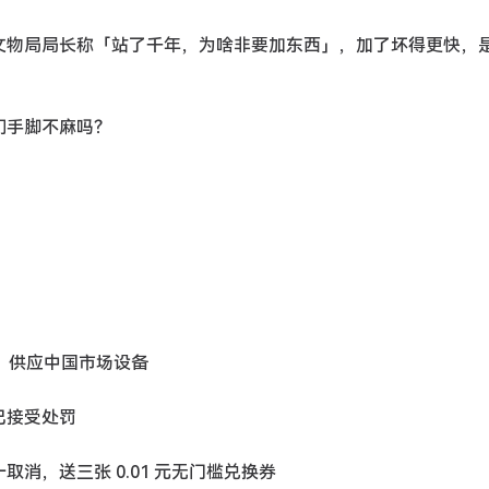
罩，文物局局长称「站了千年，为啥非要加东西」，加了坏得更快，
他们手脚不麻吗？
片，供应中国市场设备
已接受处罚
一取消，送三张 0.01 元无门槛兑换券