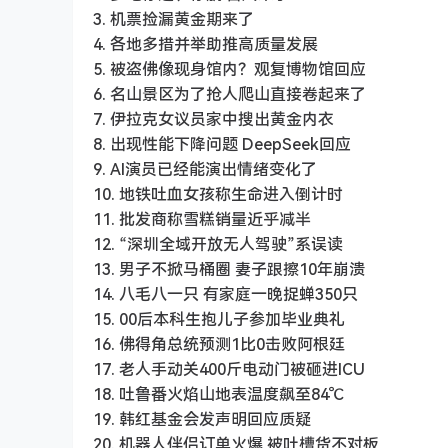
3. 机票捡漏黄金期来了
4. 各地多措并举助推高质量发展
5. 被盗佛像现身馆内？观复博物馆回应
6. 名山景区为了抢人爬山直接卷起来了
7. 伊拉克女议员家中搜出黄金内衣
8. 出现性能下降问题 DeepSeek回应
9. AI演员已经能演出情绪变化了
10. 地铁吐血女孩称生命进入倒计时
11. 批发商称雪糕销量近乎减半
12. “深圳全域开放无人驾驶”系误读
13. 男子不掀马桶圈 妻子跟擦10年崩溃
14. 八毛八一只 有家庭一晚捉蝉350只
15. 00后本科生抱儿子参加毕业典礼
16. 佛得角总统预测1比0击败阿根廷
17. 老人手动关400斤电动门被砸进ICU
18. 吐鲁番火焰山地表温度飙至84℃
19. 韩红基金会发声明回应质疑
20. 机器人伴侣订单火爆 被吐槽货不对板