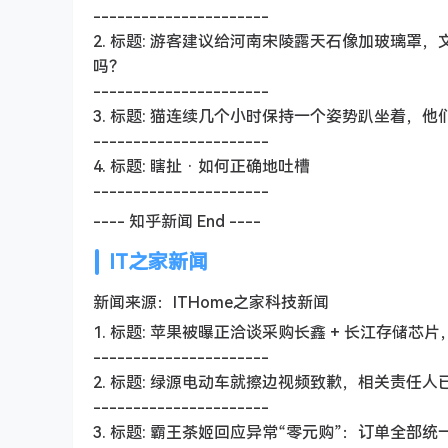
----------------------
2. 标题: 游客建议给河南宋陵露天石像加玻璃
吗？
----------------------
3. 标题: 猫连续几个小时保持一个姿势趴坐着，
----------------------
4. 标题: 瞎扯 · 如何正确地吐槽
----------------------
---- 知乎新闻 End ----
IT之家新闻
新闻来源：ITHome之家科技新闻
1. 标题: 苹果被曝正洽谈采购长鑫 + 长江存储芯
----------------------
2. 标题: 绿源电动车就擦边视频致歉，相关责任人
----------------------
3. 标题: 霸王茶姬回应异常“零元购”：订单全部统