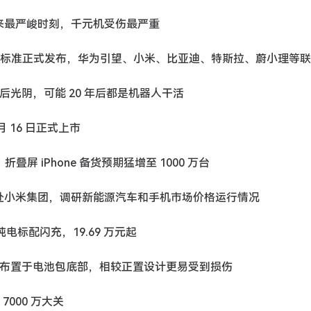
以来最严峻时刻，千元机受伤最严重
制性国家标准正式发布，华为引望、小米、比亚迪、特斯拉、蔚小理等
的最后光阴，可能 20 年后都是机器人干活
7 月 16 日正式上市
叠屏 iPhone 备货预期猛增至 1000 万台
带队赴小米集团，调研新能源汽车和手机市场价格运行情况
纯电标配闪充，19.69 万元起
接排布置于电池包底部，相较正置设计更易受到损伤
 7000 万大关