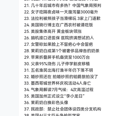
21. 几十年后城市有多热？中国气象局预判
22. 女子吃隔夜卤味一天腹泻量3000毫升
23. 法拉利被熊孩子当滑梯玩 3家上门道歉
24. 美国骑行博主在广西农村被请吃饭
25. 美股集体高开 黄金板块领涨
26. 脑机接口进医保 医院挤满想试的人
27. 女警称如果脸上不留疤心中会留疤
28. 茉莉奶白成第1个被奢侈品牌告的奶茶
29. 苹果折叠屏手机备货至1000万台
30. 父亲95%烧伤 儿子停学割皮移植
31. 五名渔民出海打渔半年仍下落不明
32. 婚纱照还在 拍婚纱照的铂爵旅拍没了
33. 墨西哥城世界杯庆祝活动4人身亡
34. 气象局解读7月气候：4次高温过程
35. 美国加州正式设立“李小龙日”
36. 茉莉奶白换彩色头像
37. 民政部：禁止社会团体设四类分支机构
38. 美国AI三大巨头争抢哲学家