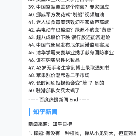
39. 中国空军覆盖整个南海？专家回应
40. 挪威军方发花式“划船”视频加油
41. 老人误食毒蘑菇致幻在家放声高歌
42. 卖电动车也擦边？绿源不该变“黄源”
43. 超八成股价下跌 银行股还能否避险
44. 中国气象局发布厄尔尼诺监测实况
45. 清华学霸夫妻毕业携手献身国防事业
46. 谁在购买男性化妆品
47. 43岁无手考生拿到博士录取通知书
48. 苹果涨价潮席卷二手市场
49. 长时间刷短视频会变“笨”？是的
50. 驻港部队女兵太飒了
---- 百度热搜新闻 End ----
知乎新闻
新闻来源：知乎日榜
1. 标题: 有没有一种植物，你从小见到大，但直