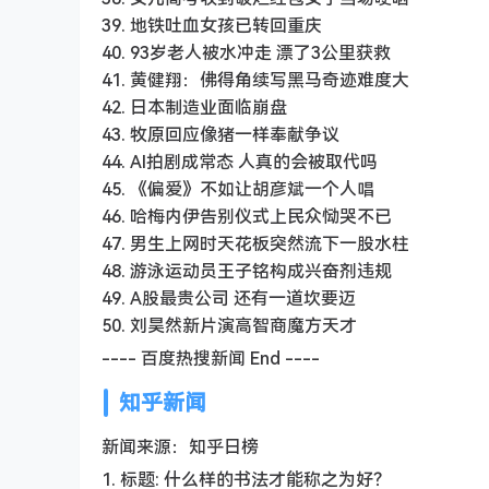
39. 地铁吐血女孩已转回重庆
40. 93岁老人被水冲走 漂了3公里获救
41. 黄健翔：佛得角续写黑马奇迹难度大
42. 日本制造业面临崩盘
43. 牧原回应像猪一样奉献争议
44. AI拍剧成常态 人真的会被取代吗
45. 《偏爱》不如让胡彦斌一个人唱
46. 哈梅内伊告别仪式上民众恸哭不已
47. 男生上网时天花板突然流下一股水柱
48. 游泳运动员王子铭构成兴奋剂违规
49. A股最贵公司 还有一道坎要迈
50. 刘昊然新片演高智商魔方天才
---- 百度热搜新闻 End ----
知乎新闻
新闻来源：知乎日榜
1. 标题: 什么样的书法才能称之为好？