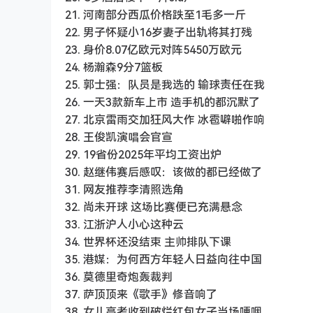
21. 河南部分西瓜价格跌至1毛多一斤
22. 男子怀疑小16岁妻子出轨将其打残
23. 身价8.07亿欧元对阵5450万欧元
24. 杨瀚森9分7篮板
25. 郭士强：队员是我选的 输球责任在我
26. 一天3款新车上市 造手机的都沉默了
27. 北京雷雨交加狂风大作 冰雹噼啪作响
28. 王俊凯演唱会官宣
29. 19省份2025年平均工资出炉
30. 赵继伟赛后感叹：该做的都已经做了
31. 网友推荐李清照选角
32. 尚未开球 这场比赛便已充满悬念
33. 江浙沪人小心这种云
34. 世界杯还没结束 主帅排队下课
35. 港媒：为何西方年轻人日益向往中国
36. 莫德里奇炮轰裁判
37. 萨顶顶来《歌手》修音响了
38. 女儿高考收到破烂红包女子当场哽咽