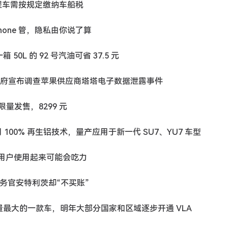
 增程车需按规定缴纳车船税
Phone 管，隐私由你说了算
0L 的 92 号汽油可省 37.5 元
密后，印度政府宣布调查苹果供应商塔塔电子数据泄露事件
6 限量发售，8299 元
用 100% 再生铝技术，量产应用于新一代 SU7、YU7 车型
门”：用户使用起来可能会吃力
财务官安特利茨却“不买账”
全球销量最大的一款车，明年大部分国家和区域逐步开通 VLA