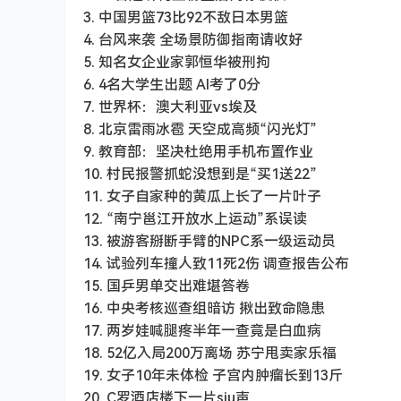
3. 中国男篮73比92不敌日本男篮
4. 台风来袭 全场景防御指南请收好
5. 知名女企业家郭恒华被刑拘
6. 4名大学生出题 AI考了0分
7. 世界杯：澳大利亚vs埃及
8. 北京雷雨冰雹 天空成高频“闪光灯”
9. 教育部：坚决杜绝用手机布置作业
10. 村民报警抓蛇没想到是“买1送22”
11. 女子自家种的黄瓜上长了一片叶子
12. “南宁邕江开放水上运动”系误读
13. 被游客掰断手臂的NPC系一级运动员
14. 试验列车撞人致11死2伤 调查报告公布
15. 国乒男单交出难堪答卷
16. 中央考核巡查组暗访 揪出致命隐患
17. 两岁娃喊腿疼半年一查竟是白血病
18. 52亿入局200万离场 苏宁甩卖家乐福
19. 女子10年未体检 子宫内肿瘤长到13斤
20. C罗酒店楼下一片siu声