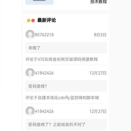
技术教程
最新评论
85762218
8月3日
来晚了
评论于
iOS在线签名网页版源码搭建教程
41842426
12月27日
密码是啥？
评论于
自建本地化cdnfly监控端和脚本端
41842426
12月27日
密码是啥了？之前给发的不对了