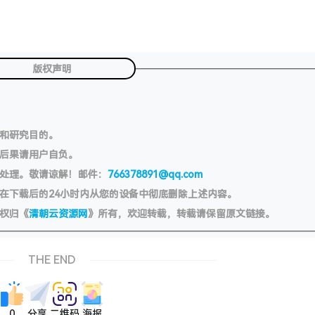
版权声明
习和研究目的。
切后果请用户自负。
处理。敬请谅解！邮件：
766378891@qq.com
在下载后的24小时内从您的设备中彻底删除上述内容。
权归《
清朝云资源网
》所有，欢迎转载，转载请保留原文链接。
THE END
0
分享
二维码
海报