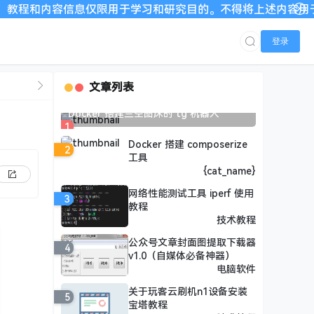
信息仅限用于学习和研究目的。不得将上述内容用于商业或者非法用
登录
文章列表
Docker 搭建兰空图床的 tg 机器人
1
Docker 搭建 composerize
2
工具
{cat_name}
网络性能测试工具 iperf 使用
3
教程
技术教程
公众号文章封面图提取下载器
4
v1.0（自媒体必备神器）
电脑软件
关于玩客云刷机n1设备安装
5
宝塔教程