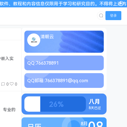
、教程和内容信息仅限用于学习和研究目的。不得将上述内容用于商
登录
清朝云
中嵌入实
QQ:
766378891
QQ邮箱:
766378891@qq.com
0
0
八月
26%
8天已过
、专业的
08
8月
日历