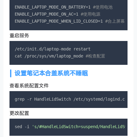
ENABLE_LAPTOP_MODE_ON_BATTERY=1 
#使用电池
ENABLE_LAPTOP_MODE_ON_AC=1 
#使用电源
ENABLE_LAPTOP_MODE_WHEN_LID_CLOSED=1 
#合上屏幕
重启服务
/etc/init.d/laptop-mode restart

cat /proc/sys/vm/laptop_mode 
#检查配置
设置笔记本合盖系统不睡眠
查看系统配置文件
grep -r HandleLidSwitch /etc/systemd/logind.conf
更改配置
sed -i 
's/#HandleLidSwitch=suspend/HandleLidSwitc