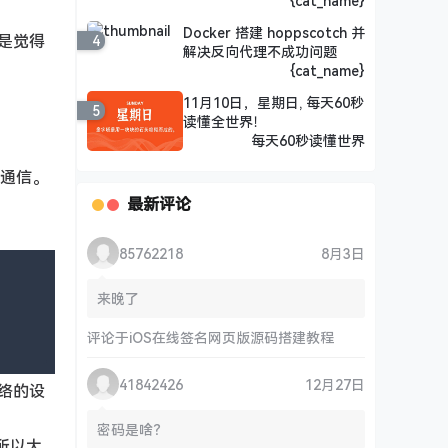
{cat_name}
Docker 搭建 hoppscotch 并
是觉得
4
解决反向代理不成功问题
{cat_name}
11月10日，星期日, 每天60秒
5
读懂全世界！
每天60秒读懂世界
接通信。
最新评论
85762218
8月3日
来晚了
评论于
iOS在线签名网页版源码搭建教程
41842426
12月27日
络的设
密码是啥？
所以大