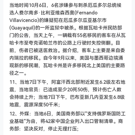
当地时间10月6日，6名涉嫌参与刺杀厄瓜多尔总统候
选人费尔南多·比利亚维森西奥(Fernando
Villavicencio)的嫌疑犯在厄瓜多尔瓜亚基尔市
(Guayaquil)的一所监狱中被杀。根据瓦哈卡州民防部
门的公告，当天上午，一辆载有55名移民的客车在从瓦
哈卡市至夸克诺帕兰市的公路上行驶时失控侧翻。目
前，伤者已被送医救治。据介绍，客车上主要是来自委
内瑞拉的移民。自今年9月以来，美国与墨西哥边境涌
现新的移民潮，瓦哈卡州是许多移民北上美国的主要路
径之一。
11、当地7日下午，阿富汗西北部附近发生6.2级左右地
震，当地官员：已造成至少20死50伤，预计伤亡人数
会持续上升；当地7日下午，巴布亚新几内亚发生6.8级
地震，震源深度50千米；
12、外媒：当地6日，美国商务部以"支持俄罗斯国防工
业基础"为由，将42家中国企业列入出口管制清单。商
务部：坚决反对，停止无理打压；