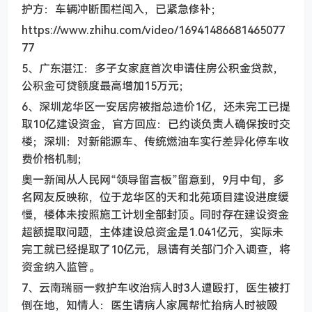
护方：车辆冲断围栏闯入，已紧急修补；
https://www.zhihu.com/video/16941486681465077
77
5、广东湛江：多子女家庭首次申请住房公积金贷款，
公积金可贷额度最高增加15万元；
6、深圳龙华区一安居房被指总造价1亿，还未完工已提
取10亿建设资金，官方回应：已约谈负责人确保按时交
楼；深圳：对新能源车、传统燃油车实行差异化停车收
费价格机制；
奥一新闻从人民网“领导留言板”留意到，9月中旬，多
名网友反映称，位于龙华区的天和北苑项目建设进度缓
慢，楼体未按照施工计划全部封顶。同时存在建设资金
超额提取问题，主体建设总资金是1.041亿元，实际未
完工就已经提取了10亿元，恳请有关部门介入调查，将
资金纳入监管。
7、云南瑞丽一救护车收治病人时3人遭殴打，医生被打
倒在地，知情人：医生请病人家属帮忙抬病人时被殴