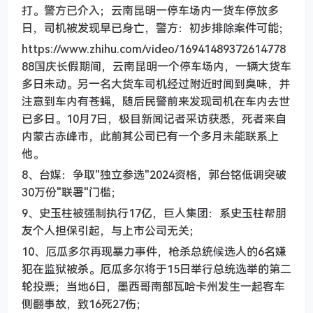
打。警方已介入；云南昆明一停车场内一货车停放多
日，司机被发现早已身亡，警方：初步排除案件可能；
https://www.zhihu.com/video/16941489372614778
88国庆长假期间，云南昆明一个停车场内，一辆大货车
多日未动。另一名大货车司机经过附近时闻到臭味，并
注意到车内有苍蝇，随后民警前来发现司机在车内去世
已多日。10月7日，极目新闻记者采访获悉，死者来自
内蒙古赤峰市，此前其公司已有一个多月未能联系上
他。
8、台媒：争取"独立参选"2024资格，郭台铭低调突破
30万份"联署"门槛；
9、史玉柱被强制执行17亿，巨人集团：系史玉柱帮朋
友个人担保引起，与上市公司无关；
10、厄瓜多尔再现暴力事件，枪杀总统候选人的6名嫌
犯在监狱被杀。厄瓜多尔将于15日举行总统选举的第二
轮投票；当地6日，墨西哥南部瓦哈卡州发生一起客车
侧翻事故，致16死27伤；