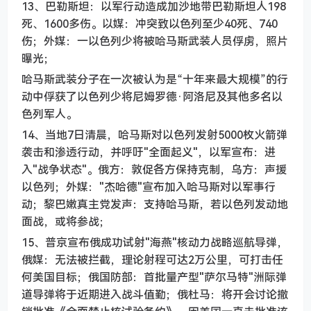
13、巴勒斯坦：以军行动造成加沙地带巴勒斯坦人198
死、1600多伤。以媒：冲突致以色列至少40死、740
伤；外媒：一以色列少将被哈马斯武装人员俘虏，照片
曝光；
哈马斯武装分子在一次被认为是“十年来最大规模”的行
动中俘获了以色列少将尼姆罗德·阿洛尼及其他多名以
色列军人。
14、当地7日清晨，哈马斯对以色列发射5000枚火箭弹
袭击和渗透行动，并呼吁"全面起义"，以军宣布：进
入"战争状态"。俄方：敦促各方保持克制，乌方：声援
以色列；外媒："杰哈德"宣布加入哈马斯对以军事行
动；黎巴嫩真主党发声：支持哈马斯，若以色列发动地
面战，或将参战；
15、普京宣布俄成功试射"海燕"核动力战略巡航导弹，
俄媒：无法被拦截，理论射程可达2万公里，可打击任
何美国目标；俄国防部：首批量产型"萨尔马特"洲际弹
道导弹将于近期进入战斗值勤；俄杜马：将开会讨论撤