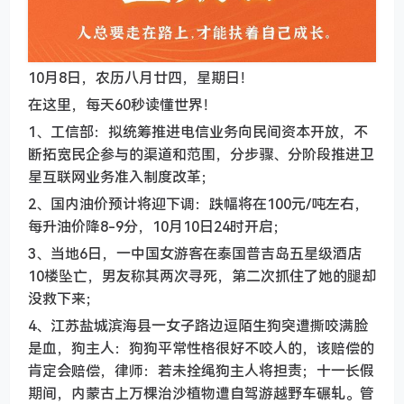
10月8日，农历八月廿四，星期日！
在这里，每天60秒读懂世界！
1、工信部：拟统筹推进电信业务向民间资本开放，不
断拓宽民企参与的渠道和范围，分步骤、分阶段推进卫
星互联网业务准入制度改革；
2、国内油价预计将迎下调：跌幅将在100元/吨左右，
每升油价降8-9分，10月10日24时开启；
3、当地6日，一中国女游客在泰国普吉岛五星级酒店
10楼坠亡，男友称其两次寻死，第二次抓住了她的腿却
没救下来；
4、江苏盐城滨海县一女子路边逗陌生狗突遭撕咬满脸
是血，狗主人：狗狗平常性格很好不咬人的，该赔偿的
肯定会赔偿，律师：若未拴绳狗主人将担责；十一长假
期间，内蒙古上万棵治沙植物遭自驾游越野车碾轧。管