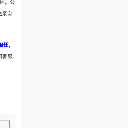
校区。公
生亲自
担任，
和客服