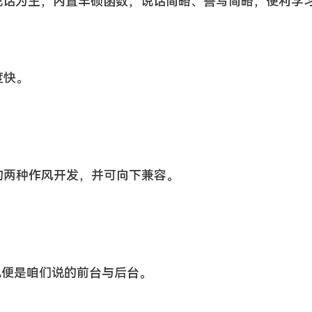
本说话为主，内置丰硕函数，说话简略、誊写简略，便利学
度快。
的两种作风开发，并可向下兼容。
也便是咱们说的前台与后台。