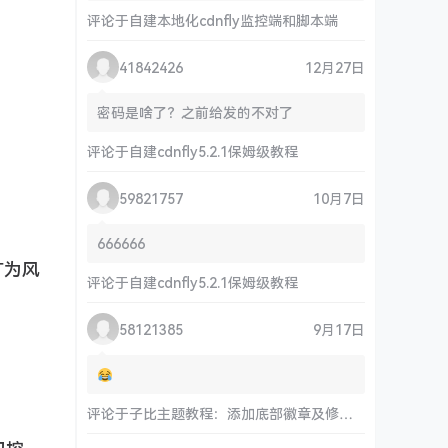
评论于
自建本地化cdnfly监控端和脚本端
41842426
12月27日
密码是啥了？之前给发的不对了
评论于
自建cdnfly5.2.1保姆级教程
59821757
10月7日
666666
广为风
评论于
自建cdnfly5.2.1保姆级教程
58121385
9月17日
评论于
子比主题教程：添加底部徽章及修改链接和运行时间