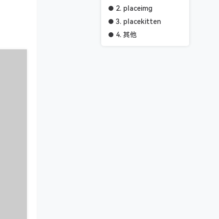
2. placeimg
3. placekitten
4. 其他