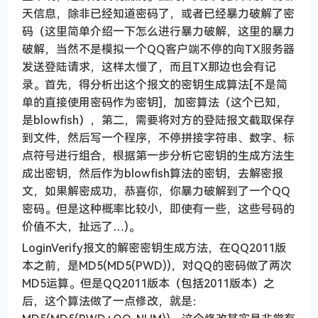
天信息，除非已经知道密码了，或者已经暴力破解了密
码（这里简单介绍一下怎么进行暴力破解，这里的暴力
破解，当然不是模拟一个QQ客户端不停的向TX服务器
发送登陆请求，这样太慢了，而且TX那边也会有记
录。首先，得分析出这个报文的密钥生成算法[不是简
单的直接使用密码作为密钥]，加密算法（这个已知，
是blowfish），第二，需要将对方的登陆报文截取保存
到文件，然后写一个程序，不停拼接字符串、数字、标
点符号进行组合，根据第一步分析它密钥的生成方法生
成出密钥，然后作为blowfish算法的密钥，去解密报
文，如果解密成功，恭喜你，你暴力破解到了一个QQ
密码。但是这种概率比较小，即使有一些，这些号码的
价值不大，扯远了…)。
LoginVerify报文的解密密钥生成方法，在QQ2011版
本之前，是MD5(MD5(PWD))，对QQ的密码做了两次
MD5运算。但是QQ2011版本（包括2011版本）之
后，这个算法做了一点修改，就是：