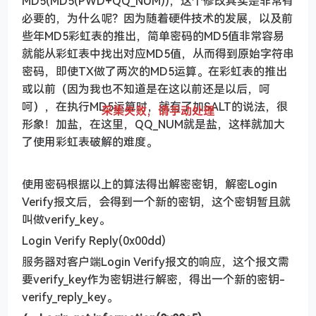
MD5(MD5(PWD+QQ_NUM))，这个修改其实是非常有
必要的，为什么呢？因为随着硬件技术的发展，以及前
些年MD5彩虹表的推出，简单密码的MD5值非常容易
就能从彩虹表中找出对应MD5值，从而得到原始字符串
密码，即使TX做了两次的MD5运算。在彩虹表的推出
或以前（因为我也不知道是在这以前还是以后，呵
呵），在执行MD5运算时，就有了加SALT的说法，很
采集失败，请手动处理
采集失败，请手动处理
形象！加盐，在这里，QQ_NUM就是盐，这样就加大
了使用彩虹表破解的难度。
使用密码根据以上的算法得出解密密钥，解密Login
Verify报文后，会得到一个新的密钥，这个密钥暂且就
叫做verify_key。
Login Verify Reply(0x00dd)
服务器对客户端Login Verify报文的响应，这个报文需
要verify_key作为密钥进行解密，得出一个新的密钥-
verify_reply_key。