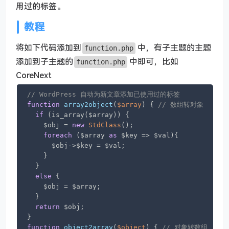
用过的标签。
教程
将如下代码添加到
中，有子主题的主题
function.php
添加到子主题的
中即可，比如
function.php
CoreNext
// WordPress 自动为新文章添加已使用过的标签
function
array2object
(
$array
) 
{ 
// 数组转对象
if
 (is_array($array)) {

    $obj = 
new
StdClass
();

foreach
 ($array 
as
 $key => $val){

      $obj->$key = $val;

    }

  }

else
 {

    $obj = $array;

  }

return
 $obj;

function
object2array
(
$object
) 
{ 
// 对象转数组