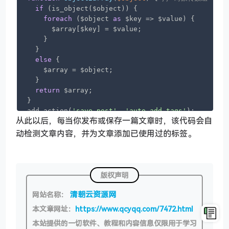
if
 (is_object($object)) {

foreach
 ($object 
as
 $key => $value) {

      $array[$key] = $value;

    }

  }

else
 {

    $array = $object;

  }

return
 $array;

}

add_action(
'save_post'
, 
'auto_add_tags'
从此以后，每当你发布或保存一篇文章时，该代码会自
function
auto_add_tags
(
)
{

  $tags = get_tags( 
array
(
'hide_empty'
 => 
false
) 
动检测文章内容，并为文章添加已使用过的标签。
  $post_id = get_the_ID();

  $post_content = get_post($post_id)->post_content
  $count = count(wp_get_post_tags($post_id));

if
 ($tags && $count < 
3
) {

版权声明
    $i = 
0
;

    $arrs = object2array($tags);shuffle($arrs);$t
清朝云资源网
网站名称：
foreach
 ( $tags 
as
 $tag ) {

本文章网址：
https://www.qcyqq.com/7472.html
// 如果文章内容出现了已使用过的标签，自动添加这些标签
本站提供的一切软件、教程和内容信息仅限用于学习
if
 ( strpos($post_content, $tag->name) !== 