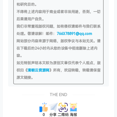
if
 ($i == 
5
) { 
// 控制输出数量
和研究目的。
break
;

不得将上述内容用于商业或者非法用途，否则，一切
        }

        wp_set_post_tags( $post_id, $tag->name, 
t
后果请用户自负。
        $i++;

我们非常重视版权问题，如有侵权请邮件与我们联系
      }

处理。敬请谅解！邮件：
766378891@qq.com
    }

  }

网站部分内容来源于网络，版权争议与本站无关。请
在下载后的24小时内从您的设备中彻底删除上述内
容。
如无特别声明本文即为原创文章仅代表个人观点，版
权归《
清朝云资源网
》所有，欢迎转载，转载请保留
原文链接。
THE END
0
分享
二维码
海报