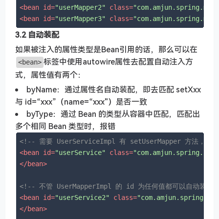
<
bean
id
=
"userMapper2"
class
=
"com.amjun.spring.map
<
bean
id
=
"userMapper3"
class
=
"com.amjun.spring.map
3.2 自动装配
如果被注入的属性类型是Bean引用的话，那么可以在
标签中使用autowire属性去配置自动注入方
<bean>
式，属性值有两个：
byName：通过属性名自动装配，即去匹配 setXxx
与 id=“xxx”（name=“xxx"）是否一致
byType：通过 Bean 的类型从容器中匹配，匹配出
多个相同 Bean 类型时，报错
<!-- 需要 UserServiceImpl 有 setUserMapper 
<
bean
id
=
"userService"
class
=
"com.amjun.spring.ser
</
bean
>
<!-- 不管 UserMapperImpl 的 id 为任何值都可以自动
<
bean
id
=
"userService2"
class
=
"com.amjun.spring.se
</
bean
>