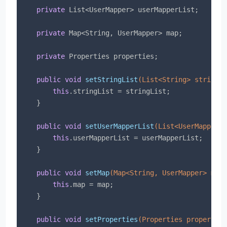
private
 List<UserMapper> userMapperList;

private
 Map<String, UserMapper> map;

private
 Properties properties;

public
void
setStringList
(List<String> stringL
this
.stringList = stringList;

    }

public
void
setUserMapperList
(List<UserMapper>
this
.userMapperList = userMapperList;

    }

public
void
setMap
(Map<String, UserMapper> map
this
.map = map;

    }

public
void
setProperties
(Properties propertie