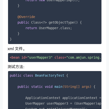
return
new
 UserMapperImpl();

    }

@Override
public
 Class<?> getObjectType() {

return
 UserMapper.class;

    }

}
xml 文件。
<
bean
id
=
"userMapper3"
class
=
"com.amjun.spring.fac
测试方法：
public
class
BeanFactoryTest
{

public
static
void
main
(String[] args)
{

        ApplicationContext applicationContext = 
ne
        UserMapper userMapper3 = (UserMapper)appli