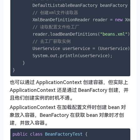
        DefaultListableBeanFactory beanFactory = 
n
// 创建xml文件读取器
        XmlBeanDefinitionReader reader = 
new
 XmlBea
// 读取配置文件给工厂
        reader.loadBeanDefinitions(
"beans.xml"
);

// 去工厂获取实例
        UserService userService = (UserService)bea
        System.out.println(userService);

    }

}
也可以通过 ApplicationContext 创建容器，但实际上
ApplicationContext 还是通过 BeanFactory 创建，并
且他们创建实例的时机不通。
ApplicationContext 在加载配置文件时创建 bean 对
象放入容器，BeanFactory 在获取 bean 对象时才创
建，并放入容器。
public
class
BeanFactoryTest
{
