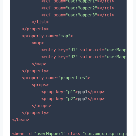
<
ref
bean
=
"userMapper1"
>
</
ref
>
<
ref
bean
=
"userMapper2"
>
</
ref
>
<
ref
bean
=
"userMapper3"
>
</
ref
>
</
list
>
</
property
>
<
property
name
=
"map"
>
<
map
>
<
entry
key
=
"d1"
value-ref
=
"userMapper1
<
entry
key
=
"d2"
value-ref
=
"userMapper2
</
map
>
</
property
>
<
property
name
=
"properties"
>
<
props
>
<
prop
key
=
"p1"
>
ppp1
</
prop
>
<
prop
key
=
"p2"
>
ppp2
</
prop
>
</
props
>
</
property
>
</
bean
>
<
bean
id
=
"userMapper1"
class
=
"com.amjun.spring.map