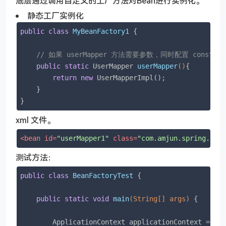
底层通过调用自定义的工厂方法对Bean进行实例化。
静态工厂实例化
public
class
MyBeanFactory1
{

// 如果 userMapper 方法需要参数，同时配置 construc
public
static
 UserMapper 
userMapper
()
{

return
new
 UserMapperImpl();

    }

}
xml 文件。
<
bean
id
=
"userMapper1"
class
=
"com.amjun.spring.fac
测试方法：
public
class
BeanFactoryTest
{

public
static
void
main
(String[] args)
{

        ApplicationContext applicationContext = 
ne