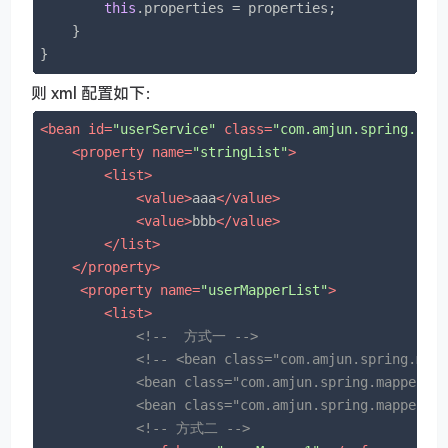
this
.properties = properties;

    }

}
则 xml 配置如下：
<
bean
id
=
"userService"
class
=
"com.amjun.spring.ser
<
property
name
=
"stringList"
>
<
list
>
<
value
>
aaa
</
value
>
<
value
>
bbb
</
value
>
</
list
>
</
property
>
<
property
name
=
"userMapperList"
>
<
list
>
<!--  方式一 -->
<!-- <bean class="com.amjun.spring.mapp
            <bean class="com.amjun.spring.mapper.im
            <bean class="com.amjun.spring.mapper.i
<!-- 方式二 -->