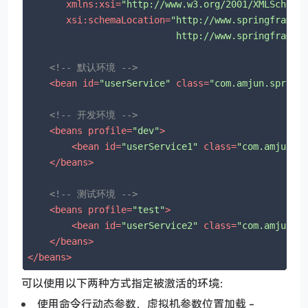
xmlns:xsi
=
"http://www.w3.org/2001/XMLSchema
xsi:schemaLocation
=
"http://www.springframewo
                           http://www.springframew
<!-- 默认环境 -->
<
bean
id
=
"userService"
class
=
"com.amjun.spring
<!-- 开发环境 -->
<
beans
profile
=
"dev"
>
<
bean
id
=
"userService1"
class
=
"com.amjun.s
</
beans
>
<!-- 测试环境 -->
<
beans
profile
=
"test"
>
<
bean
id
=
"userService2"
class
=
"com.amjun.s
</
beans
>
</
beans
>
可以使用以下两种方式指定被激活的环境：
使用命令行动态参数，虚拟机参数位置加载 -