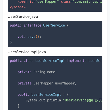
<
bean
id
=
"userMapper"
class
=
"com.amjun.spring.
</
beans
>
UserService.java
public
interface
UserService
{

void
save
()
;

}
UserServiceImpl.java
public
class
UserServiceImpl
implements
UserServic
private
 String name;

private
 UserMapper userMapper;

public
UserServiceImpl
()
{

        System.out.println(
"UserService实例化-无参构
    }
