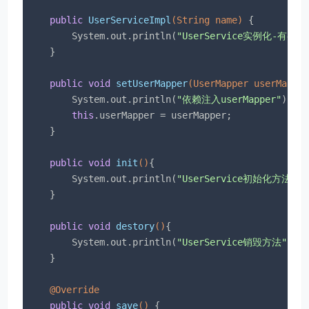
public
UserServiceImpl
(String name)
{

        System.out.println(
"UserService实例化-有参构
    }

public
void
setUserMapper
(UserMapper userMappe
        System.out.println(
"依赖注入userMapper"
);

this
.userMapper = userMapper;

    }

public
void
init
()
{

        System.out.println(
"UserService初始化方法"
);

    }

public
void
destory
()
{

        System.out.println(
"UserService销毁方法"
);

    }

@Override
public
void
save
()
{
