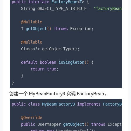
public
interface
FactoryBean
<
T
> 
{

    String OBJECT_TYPE_ATTRIBUTE = 
"factoryBeanObj
@Nullable
T 
getObject
()
throws
 Exception
;

@Nullable
    Class<?> getObjectType();

default
boolean
isSingleton
()
{

return
true
;

    }

}
创建一个 MyBeanFactory3 实现 FactoryBean。
public
class
MyBeanFactory3
implements
FactoryBean
@Override
public
 UserMapper 
getObject
()
throws
 Exception