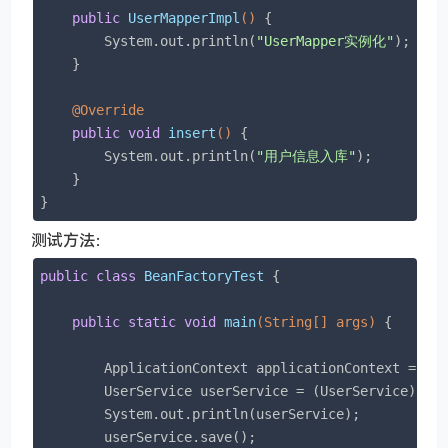
public
UserMapperImpl
()
{

        System.out.println(
"UserMapper实例化"
);

    }

@Override
public
void
insert
()
{

        System.out.println(
"用户信息入库"
);

    }

}
测试方法：
public
class
BeanFactoryTest
{

public
static
void
main
(String[] args)
{

        ApplicationContext applicationContext = 
ne
        UserService userService = (UserService)app
        System.out.println(userService);

        userService.save();
