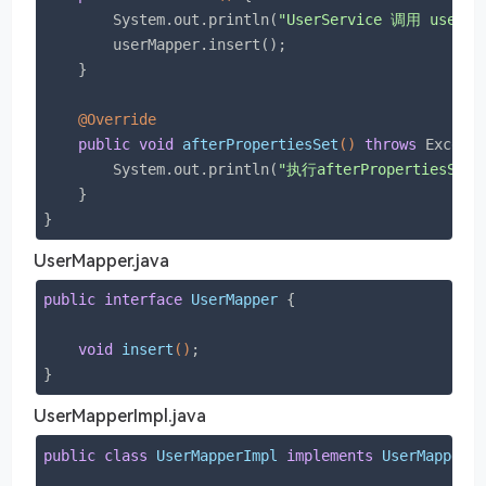
        System.out.println(
"UserService 调用 userM
        userMapper.insert();

    }

@Override
public
void
afterPropertiesSet
()
throws
 Except
        System.out.println(
"执行afterPropertiesSet
    }

UserMapper.java
public
interface
UserMapper
{

void
insert
()
;

}
UserMapperImpl.java
public
class
UserMapperImpl
implements
UserMapper
{