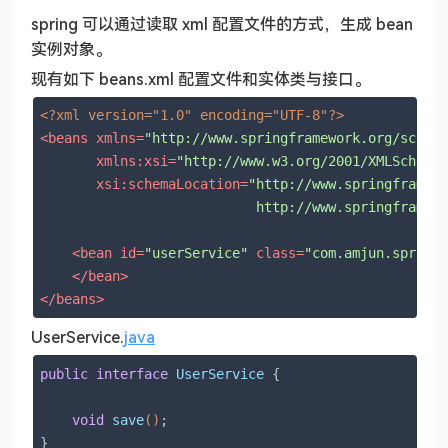
spring 可以通过读取 xml 配置文件的方式，生成 bean
实例对象。
现有如下 beans.xml 配置文件和实体类与接口。
<?xml version="1.0" encoding="UTF-8"?>
<
beans
xmlns
=
"http://www.springframework.org/schem
xmlns:xsi
=
"http://www.w3.org/2001/XMLSchema
xsi:schemaLocation
=
"http://www.springframewo
                           http://www.springframew
<
bean
id
=
"userService"
class
=
"com.amjun.spring
</
bean
>
</
beans
>
UserService.
java
public
interface
UserService
{

void
save
()
;

}