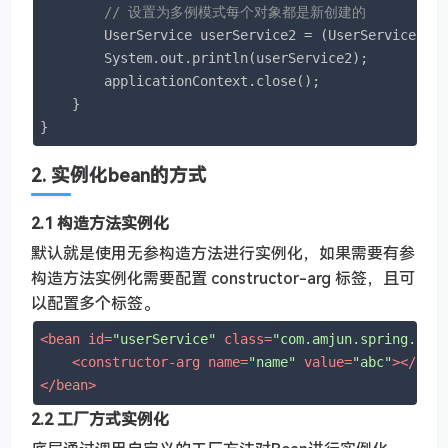
// 设置为多例模式每个对象都是新创建的
        UserService userService2 = (UserService)ap
        System.out.println(userService2);

        applicationContext.close();

    }

}
2. 实例化bean的方式
2.1 构造方法实例化
默认就是使用无参构造方法进行实例化，如果需要有参
构造方法实例化需要配置 constructor-arg 标签，且可
以配置多个标签。
<
bean
id
=
"userService"
class
=
"com.amjun.spring.ser
<
constructor-arg
name
=
"name"
value
=
"abc"
>
</
con
</
bean
>
2.2 工厂方式实例化