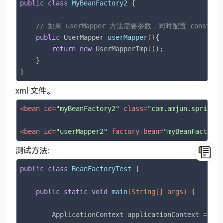
public
class
MyBeanFactory2
{

// 如果 userMapper 方法需要参数，同时配置 construc
public
 UserMapper 
userMapper
()
{

return
new
 UserMapperImpl();

    }

}
xml 文件。
<
bean
id
=
"myBeanFactory2"
class
=
"com.amjun.spring.
<
bean
id
=
"userMapper2"
factory-bean
=
"myBeanFactory
测试方法：
public
class
BeanFactoryTest
{

public
static
void
main
(String[] args)
{

        ApplicationContext applicationContext = 
ne