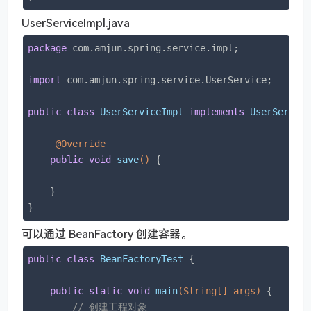
UserServiceImpl.java
package
 com.amjun.spring.service.impl;

import
 com.amjun.spring.service.UserService;

public
class
UserServiceImpl
implements
UserServic
@Override
public
void
save
()
{

    }

}
可以通过 BeanFactory 创建容器。
public
class
BeanFactoryTest
{

public
static
void
main
(String[] args)
{

// 创建工程对象