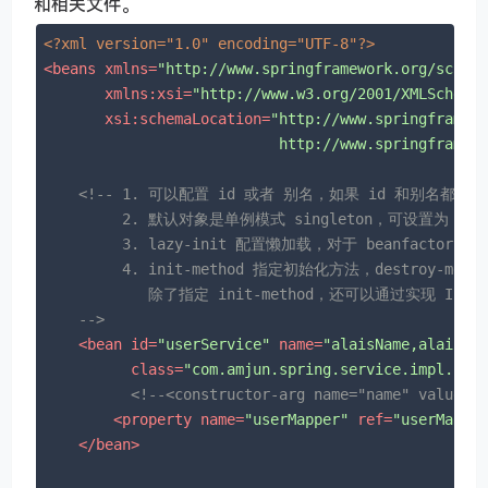
和相关文件。
<?xml version="1.0" encoding="UTF-8"?>
<
beans
xmlns
=
"http://www.springframework.org/schem
xmlns:xsi
=
"http://www.w3.org/2001/XMLSchema
xsi:schemaLocation
=
"http://www.springframewo
                           http://www.springframew
<!-- 1. 可以配置 id 或者 别名，如果 id 和别名都
         2. 默认对象是单例模式 singleton，可设置为 prot
         3. lazy-init 配置懒加载，对于 beanfactory
         4. init-method 指定初始化方法，destroy-
            除了指定 init-method，还可以通过实现 Initi
    -->
<
bean
id
=
"userService"
name
=
"alaisName,alaisNa
class
=
"com.amjun.spring.service.impl.Use
<!--<constructor-arg name="name" value="
<
property
name
=
"userMapper"
ref
=
"userMappe
</
bean
>