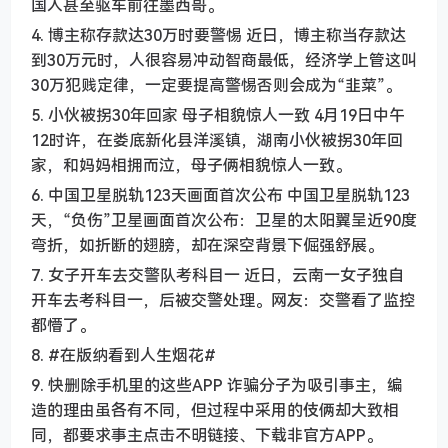
国人甚至驱车前往墨西哥。
4. 博主称存款达30万时要警惕 近日，博主称当存款达
到30万元时，人很容易冲动智商最低，经济学上管这叫
30万犯贱定律，一定要提高警惕否则会成为“韭菜”。
5. 小伙被拐30年回家 母子相貌惊人一致 4月19日中午
12时许，在娄底新化县洋溪镇，湖南小伙被拐30年回
家，和妈妈相拥而泣，母子俩相貌惊人一致。
6. 中国卫星脱轨123天画面首次公布 中国卫星脱轨123
天，“负伤”卫星画面首次公布：卫星的太阳翼呈近90度
弯折，如折断的翅膀，却在深空背景下倔强舒展。
7. 女子开车去交警队考科目一 近日，云南一女子独自
开车去考科目一，后被交警处理。网友：交警看了监控
都懵了。
8. #在版纳看到人生烟花#
9. 快删除手机里的这些APP 诈骗分子为吸引事主，编
造的理由虽各有不同，但过程中采用的伎俩却大致相
同，都要求事主点击不明链接、下载非官方APP。