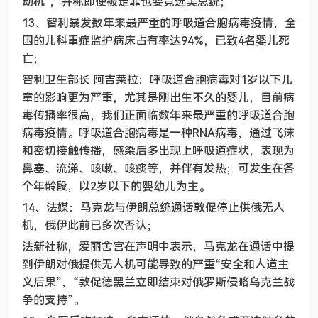
动机"，并称即使被定罪也要竞选美总统；
13、智利暴发数年来最严重的呼吸道合胞病毒疫情，全
国的儿科重症监护病床占有率达94%，已致4名婴儿死
亡；
智利卫生部长 阿吉莱拉：呼吸道合胞病毒对1岁以下儿
童的影响更为严重，尤其是刚出生不久的婴儿，目前病
毒传播率很高，我们正面临数年来最严重的呼吸道合胞
病毒疫情。呼吸道合胞病毒是一种RNA病毒，通过飞沫
和密切接触传播，感染后多出现上呼吸道症状，表现为
鼻塞、流涕、咳嗽、咳痰等，并伴有发热；可发生在各
个年龄段，以2岁以下的婴幼儿为主。
14、法媒：马克龙与伊朗总统通话敦促停止供俄无人
机，俄伊此前已多次否认；
法新社称，爱丽舍宫在声明中表示，马克龙在通话中提
到伊朗对俄提供无人机可能导致的严重“安全和人道主
义后果”，“敦促德黑兰立即结束对俄罗斯侵略乌克兰战
争的支持”。