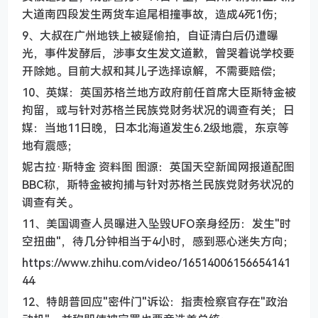
大道南四段发生两货车追尾相撞事故，造成4死1伤；
9、大叔在广州地铁上被疑偷拍，自证清白后仍遭曝
光，事件发酵后，涉事女生发文道歉，曾哭着说学校要
开除她。目前大叔和其儿子选择谅解，不需要赔偿；
10、英媒：英国苏格兰地方政府前任首席大臣斯特金被
拘留，或与针对苏格兰民族党财务状况的调查有关；日
媒：当地11日晚，日本北海道发生6.2级地震，东京等
地有震感；
妮古拉·斯特金 资料图 图源：英国天空新闻网报道配图
BBC称，斯特金被拘捕与针对苏格兰民族党财务状况的
调查有关。
11、美国调查人员曝进入坠毁UFO亲身经历：发生"时
空扭曲"，待几分钟相当于4小时，感到恶心迷失方向；
https://www.zhihu.com/video/16514006156654141
44
12、特朗普回应"密件门"诉讼：指责检察官存在"政治