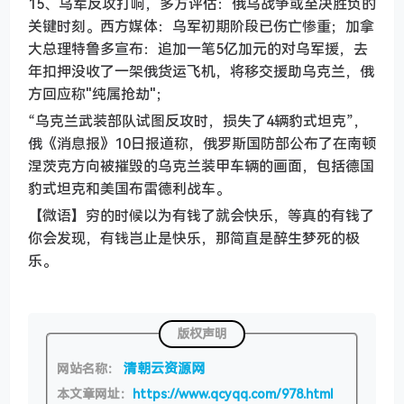
15、乌军反攻打响，多方评估：俄乌战争或至决胜负的
关键时刻。西方媒体：乌军初期阶段已伤亡惨重；加拿
大总理特鲁多宣布：追加一笔5亿加元的对乌军援，去
年扣押没收了一架俄货运飞机，将移交援助乌克兰，俄
方回应称"纯属抢劫"；
“乌克兰武装部队试图反攻时，损失了4辆豹式坦克”，
俄《消息报》10日报道称，俄罗斯国防部公布了在南顿
涅茨克方向被摧毁的乌克兰装甲车辆的画面，包括德国
豹式坦克和美国布雷德利战车。
【微语】穷的时候以为有钱了就会快乐，等真的有钱了
你会发现，有钱岂止是快乐，那简直是醉生梦死的极
乐。
版权声明
清朝云资源网
网站名称：
本文章网址：
https://www.qcyqq.com/978.html