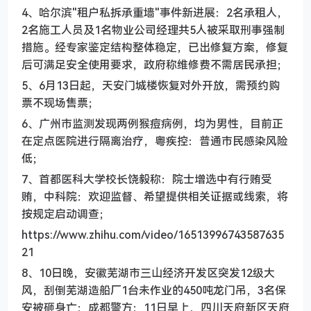
4、哈尔滨"租户私拆承重墙"事件新进展：2名承租人，
2名施工人员及1名物业公司经理共5人被采取刑事强制
措施。经专家鉴定结构整体稳定，已出修复方案，修复
后可满足安全使用要求，政府称维修费不需居民承担；
5、6月13日起，天安门城楼恢复对外开放，需预约购
票不现场售票；
6、广州市监测发现两例猴痘病例，均为男性，目前正
在定点医院进行隔离治疗，粤疾控：普通市民感染风险
低；
7、首都医科大学校长饶毅称：院士增选中有行贿受
贿，中科院：欢迎监督、希望提供相关证据或线索，将
按规定启动调查；
https://www.zhihu.com/video/16513996743587635
21
8、10日晚，安徽芜湖市三山经济开发区突发12级大
风，刮倒芜湖造船厂1台未作业的450吨龙门吊，3名保
安被砸身亡；成都警方：11日早上，四川天府新区天府