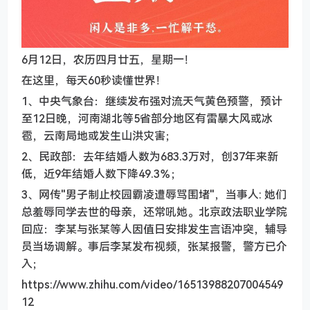
6月12日，农历四月廿五，星期一！
在这里，每天60秒读懂世界！
1、中央气象台：继续发布强对流天气黄色预警，预计
至12日晚，河南湖北等5省部分地区有雷暴大风或冰
雹，云南局地或发生山洪灾害；
2、民政部：去年结婚人数为683.3万对，创37年来新
低，近9年结婚人数下降49.3％；
3、网传"男子制止校园霸凌遭辱骂围堵"，当事人: 她们
总羞辱同学去世的母亲，还常吼她。北京政法职业学院
回应：李某与张某等人因值日安排发生言语冲突，辅导
员当场调解。事后李某发布视频，张某报警，警方已介
入；
https://www.zhihu.com/video/16513988207004549
12