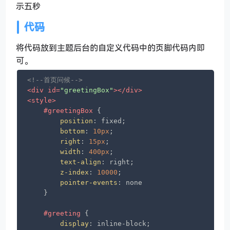
示五秒
代码
将代码放到主题后台的自定义代码中的页脚代码内即
可。
<!--首页问候-->
<
div
id
=
"greetingBox"
>
</
div
>
<
style
>
#greetingBox
 {

position
: fixed;

bottom
: 
10px
;

right
: 
15px
;

width
: 
400px
;

text-align
: right;

z-index
: 
10000
;

pointer-events
: none

    }

#greeting
 {

display
: inline-block;
