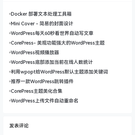
end_time
: 
24
            }

Docker 部署文本处理工具箱
        }

    ];

Mini Cover - 简易的封面设计
WordPress每天60秒看世界自动写文章
let
 e = greeting.length !== 
0
 ? greeting : [

// 默认问候语数组
CorePress- 美观功能强大的WordPress主题
    ];

WordPress视频播放器
let
 t = 
document
.createElement(
"div"
);

WordPress底部添加当前在线人数统计
    t.id = 
"greeting"
;

setTimeout
(
() =>
 {

利用wpopt给WordPress默认主题添加关键词
        t.classList.add(
"shown"
);

推荐一款WordPress跳转插件
    }, 
1000
);

CorePress主题美化合集
let
 i = 
document
.querySelector(
"#greetingBox"
WordPress上传文件自动重命名
    i.appendChild(t);

const
 n = 
new
Date
().getHours();

let
 r = 
""
;

for
 (
let
 t = 
0
; t < e.length; t++) {

发表评论
if
 (n >= e[t].realNode.start_time && n < 