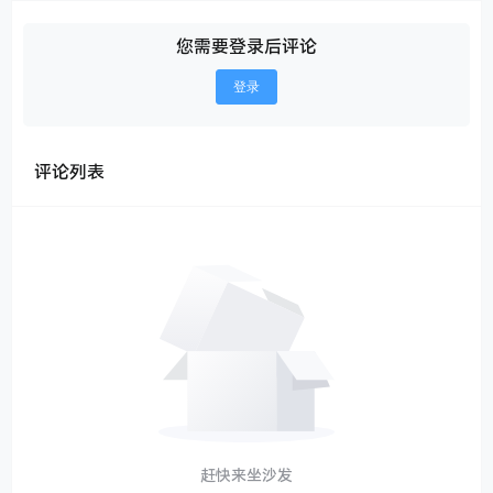
            r = e[t].realNode.greeting;

break
;

您需要登录后评论
        }

    }

登录
    t.innerHTML = r;

setTimeout
(
() =>
 {

        t.classList.remove(
"shown"
);

setTimeout
(
() =>
 {

评论列表
            i.remove();

        }, 
500
);

    }, 
5000
);

</
script
>
赶快来坐沙发