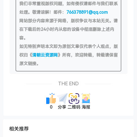
我们非常重视版权问题，如有侵权请邮件与我们联系
start_time
: 
0
,

处理。敬请谅解！邮件：
766378891@qq.com
end_time
: 
11
            }

网站部分内容来源于网络，版权争议与本站无关。请
        },

在下载后的24小时内从您的设备中彻底删除上述内
        {

realNode
: {

容。
greeting
: 
"中午好
, 记得好好吃午饭哦
如无特别声明本文即为原创文章仅代表个人观点，版
start_time
: 
11
,

权归《
清朝云资源网
》所有，欢迎转载，转载请保留
end_time
: 
13
            }

原文链接。
        },

        {

realNode
: {

THE END
greeting
: 
"下午好
, 希望你下午工作顺
start_time
: 
13
,

end_time
: 
18
            }

0
分享
二维码
海报
        },

        {

realNode
: {

相关推荐
greeting
: 
"晚上好
, 在属于自己的时间
start_time
: 
18
,
