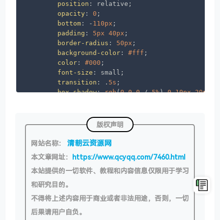
position
: relative;

opacity
: 
0
;

bottom
: -
110px
;

padding
: 
5px
40px
;

border-radius
: 
50px
;

background-color
: 
#fff
;

color
: 
#000
;

font-size
: small;

transition
: .
5s
;

box-shadow
: 
rgb
(
0
0
0
 / 
5%
) 
0
10px
20px
    }

#greeting
.shown
 {

版权声明
opacity
: 
1
;

bottom
: 
0
清朝云资源网
网站名称：
本文章网址：
https://www.qcyqq.com/7460.html
</
style
>
本站提供的一切软件、教程和内容信息仅限用于学习
<
script
>
    (
() =>
 {

和研究目的。
const
 greeting = [

不得将上述内容用于商业或者非法用途，否则，一切
        {

realNode
: {

后果请用户自负。
greeting
: 
"您好,今天过得怎么样?"
,
