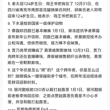
5. 老太迎124岁生日：阎王爷把我忘了 12月31日，在
四川省南充市南部县花罐镇柴氏祠村，邱柴氏老人即将
迎来124岁生日。她表示：阎王爷把我忘了。
6. 下水道捡到国家一级保护动物
7. 蔡磊称四肢已基本瘫痪 1月1日，渐冻症抗争者蔡磊
发布新年公开信称，四肢已基本瘫痪，依靠眼控技术办
公和沟通，但依然相信，接力棒不会掉落。
8. 贾乃亮带货赚疯了 黄景瑜默默数钱 12月31日，贾乃
亮跨年还在直播赚钱，龚俊被销售额吓出表情包，黄景
瑜在一旁默默数钱。
9. 这个年你是怎么“跨”的？ 这个跨年夜，你是怎么过
的？跟随镜头一键穿越到多个城市，在跨年活动现场感
受辞旧迎新时刻。
10. 银河酷娱前CEO否认殴打赵露思 1月1日，银河酷娱
前老板李炜回应称：之前点赞赵露思负面是不小心手
滑，并没有殴打赵露思。
---- 百度热搜新闻 End ----